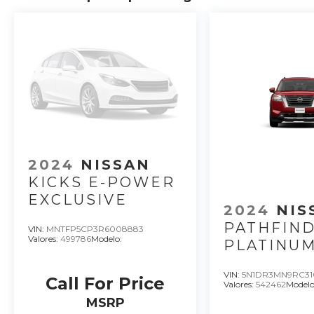
2024
NISSAN
KICKS E-POWER
EXCLUSIVE
2024
NI
PATHFIN
VIN:
MNTFP5CP3R6008883
Valores:
499786
Modelo:
PLATINU
VIN:
5N1DR3MN9RC31
Call For Price
Valores:
542462
Modelo
MSRP