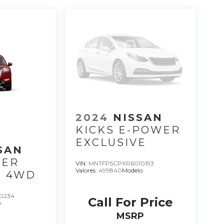
2024
NISSAN
KICKS E-POWER
EXCLUSIVE
SSAN
DER
VIN:
MNTFP5CPXR6010193
Valores:
499840
Modelo:
M 4WD
0234
Call For Price
:
MSRP