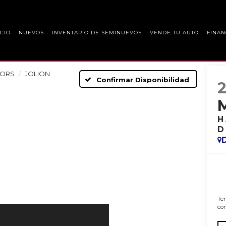
ICIO
NUEVOS
INVENTARIO DE SEMINUEVOS
VENDE TU AUTO
FINAN
TORS
JOLION
Confirmar Disponibilidad
H
D
Ten
con