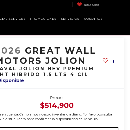
GUARDADO
CIAL SERVICES
PROMOCIONES
SERVICIOS
NOSOTROS
2026
GREAT WALL
MOTORS JOLION
AVAL JOLION HEV PREMIUM
HT HIBRIDO 1.5 LTS 4 CIL
Disponible
Precio:
$514,900
 en cuenta: Cambiamos nuestro inventario a diario. Por favor, consulta
 la distribuidora para confirmar la disponibilidad del vehículo.