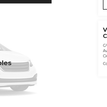
G
Av
C
bles
C