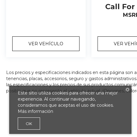
Call For
MSR
VER VEHÍCULO
VER VEH
Los precios y especificaciones indicados en esta página son 
tenencias, placas, accesorios, seguro y gastos administrativ
las especificaciones y los precios de sus productos comunicánd
posible que no represente el vehículo actual. (Opciones, color
Este sitio utiliza cookies para ofrecer una mejor
experiencia. Al continuar navegando,
consideramos que aceptas el uso de cookies.
Más información
OK