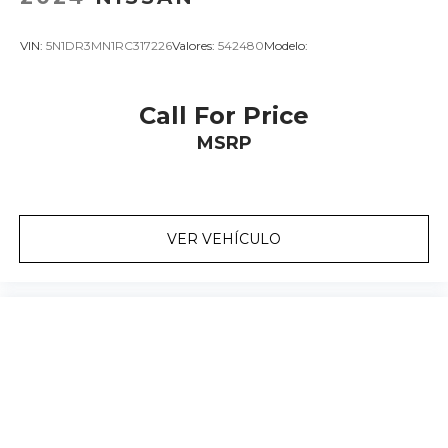
VIN:
5N1DR3MN1RC317226
Valores:
542480
Modelo:
Call For Price
MSRP
VER VEHÍCULO