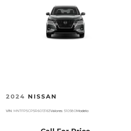
2024
NISSAN
VIN:
MNTFP5CP5R6013163
Valores:
510580
Modelo: