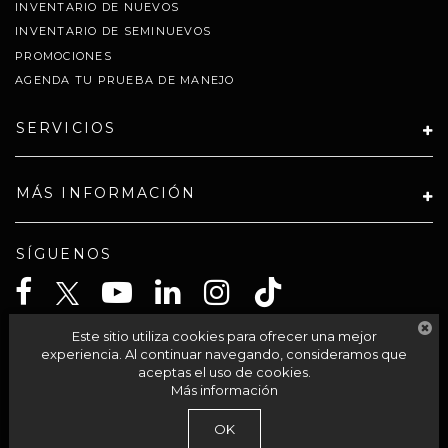
INVENTARIO DE NUEVOS
INVENTARIO DE SEMINUEVOS
PROMOCIONES
AGENDA TU PRUEBA DE MANEJO
SERVICIOS
MÁS INFORMACIÓN
SÍGUENOS
Este sitio utiliza cookies para ofrecer una mejor
CELTA SOLUCIONES SA PI DE CV
experiencia. Al continuar navegando, consideramos que
aceptas el uso de cookies.
Más información
| Grupo Autocom
|
Av Acueducto 95-int 201,
Morelia,
México,
México
58230
OK
| Llámanos:
800-711-2886
|
Contáctanos
|
Aviso de Privacidad
|
Mapa del sitio