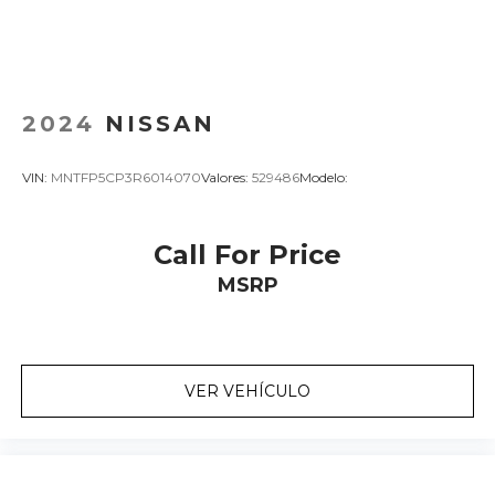
2024
NISSAN
VIN:
MNTFP5CP3R6014070
Valores:
529486
Modelo:
Call For Price
MSRP
VER VEHÍCULO