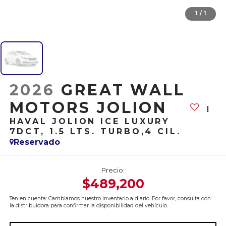
1
/
1
2026
GREAT WALL
MOTORS JOLION
HAVAL JOLION ICE LUXURY
7DCT, 1.5 LTS. TURBO,4 CIL.
Reservado
Precio:
$489,200
Ten en cuenta: Cambiamos nuestro inventario a diario. Por favor, consulta con
la distribuidora para confirmar la disponibilidad del vehículo.