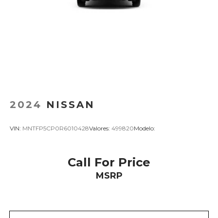
2024
NISSAN
VIN:
MNTFP5CP0R6010428
Valores:
499820
Modelo:
Call For Price
MSRP