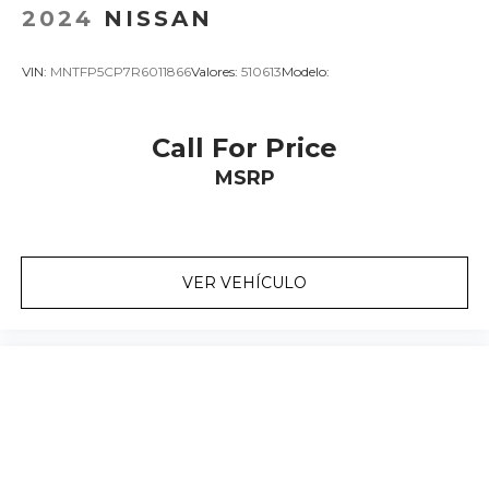
2024
NISSAN
VIN:
MNTFP5CP7R6011866
Valores:
510613
Modelo:
Call For Price
MSRP
VER VEHÍCULO