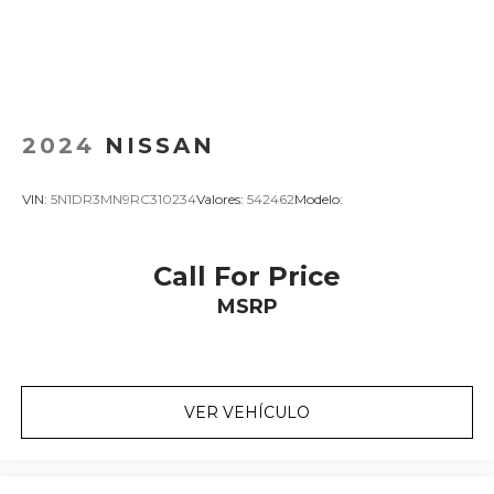
2024
NISSAN
VIN:
5N1DR3MN9RC310234
Valores:
542462
Modelo:
Call For Price
MSRP
VER VEHÍCULO