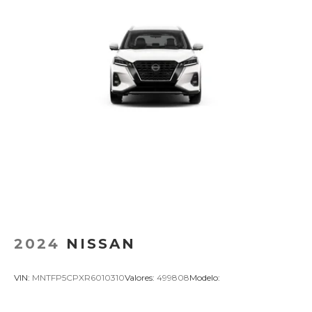
2024
NISSAN
VIN:
MNTFP5CPXR6010310
Valores:
499808
Modelo: