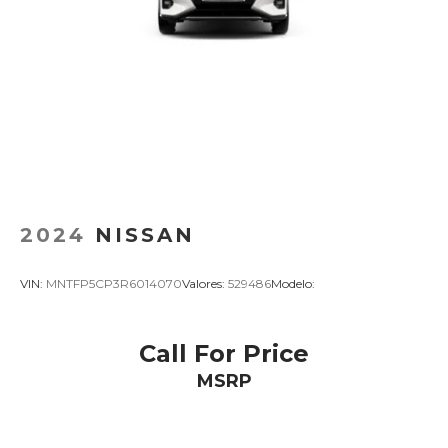
2024
NISSAN
VIN:
MNTFP5CP3R6014070
Valores:
529486
Modelo:
Call For Price
MSRP