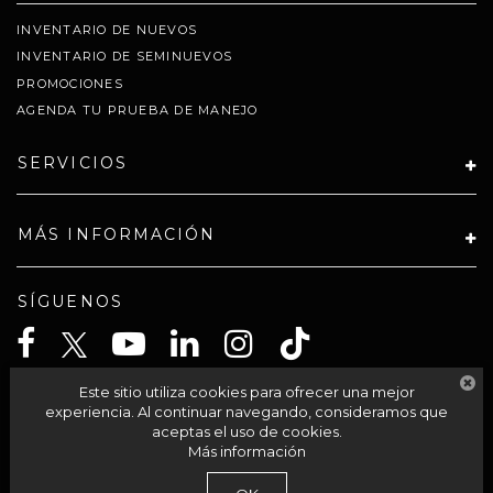
INVENTARIO DE NUEVOS
INVENTARIO DE SEMINUEVOS
PROMOCIONES
AGENDA TU PRUEBA DE MANEJO
SERVICIOS
MÁS INFORMACIÓN
SÍGUENOS
Este sitio utiliza cookies para ofrecer una mejor
CELTA SOLUCIONES SA PI DE CV
experiencia. Al continuar navegando, consideramos que
aceptas el uso de cookies.
Más información
| Grupo Autocom
|
Av Acueducto 95-int 201,
Morelia,
México,
México
58230