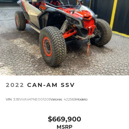
2022
CAN-AM SSV
VIN:
3JBVVAV47NE001205
Valores:
422565
Modelo:
$669,900
MSRP