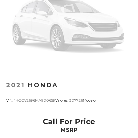
2021
HONDA
VIN:
1HGCV2696MA900659
Valores:
307726
Modelo:
Call For Price
MSRP