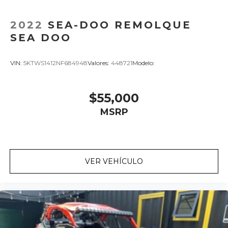
2022
SEA-DOO REMOLQUE
SEA DOO
VIN:
5KTWS1412NF684948
Valores:
448721
Modelo:
$55,000
MSRP
VER VEHÍCULO