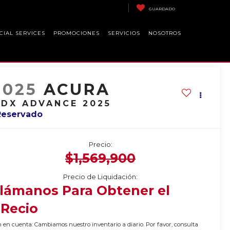
GUARDADO
CIAL SERVICES
PROMOCIONES
SERVICIOS
NOSOTROS
2025
ACURA
DX ADVANCE 2025
Reservado
Precio:
$1,569,900
Precio de Liquidación:
lámanos Para Obtener el
Recio
 en cuenta: Cambiamos nuestro inventario a diario. Por favor, consulta