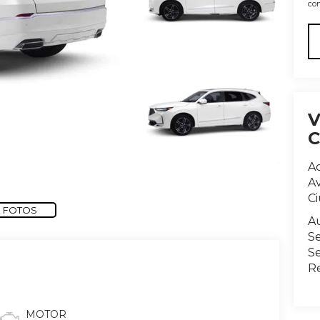
con
A
Av
C
 FOTOS
A
S
Se
R
MOTOR