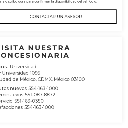
 la distribuidora para confirmar la disponibilidad del vehículo.
CONTACTAR UN ASESOR
VISITA NUESTRA
CONCESIONARIA
cura Universidad
 Universidad 1095
iudad de México
,
CDMX
, México
03100
utos nuevos:
554-163-1000
eminuevos:
551-087-8872
rvicio:
551-163-0350
efacciones:
554-163-1000