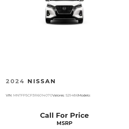
2024
NISSAN
VIN:
MNTFP5CP3R6014070
Valores:
529486
Modelo:
Call For Price
MSRP