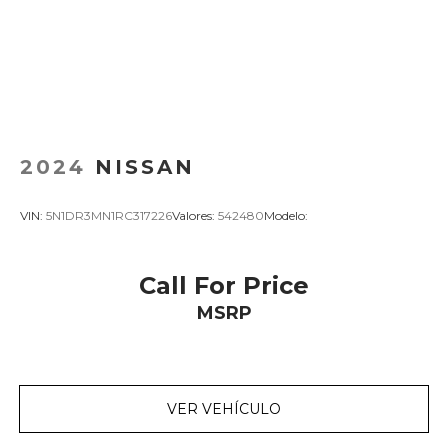
2024
NISSAN
VIN:
5N1DR3MN1RC317226
Valores:
542480
Modelo:
Call For Price
MSRP
VER VEHÍCULO