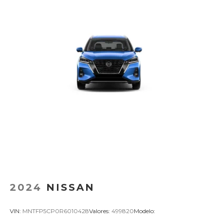
2024
NISSAN
VIN:
MNTFP5CP0R6010428
Valores:
499820
Modelo: