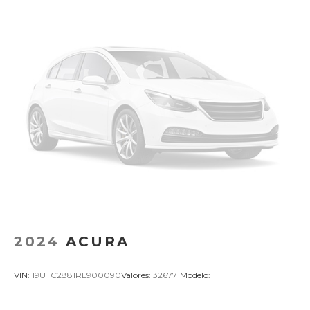
2024
ACURA
VIN:
19UTC2881RL900090
Valores:
326771
Modelo: