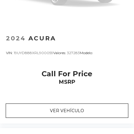
2024
ACURA
VIN:
19UYD888XRL900059
Valores:
327283
Modelo:
Call For Price
MSRP
VER VEHÍCULO