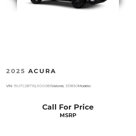
2025
ACURA
VIN:
19UTC2871SL900085
Valores:
331850
Modelo:
Call For Price
MSRP