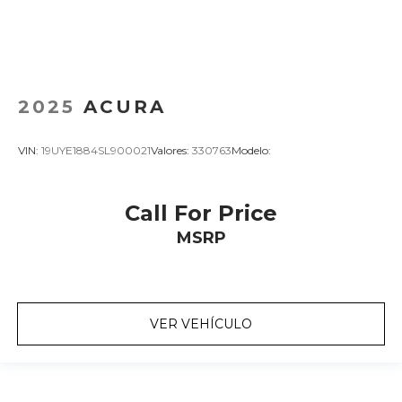
2025
ACURA
VIN:
19UYE1884SL900021
Valores:
330763
Modelo:
Call For Price
MSRP
VER VEHÍCULO