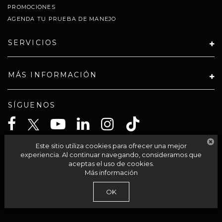
PROMOCIONES
AGENDA TU PRUEBA DE MANEJO
SERVICIOS
MÁS INFORMACIÓN
SÍGUENOS
Este sitio utiliza cookies para ofrecer una mejor
CELTA SOLUCIONES SA PI DE CV
experiencia. Al continuar navegando, consideramos que
aceptas el uso de cookies.
Más información
| Grupo Autocom
|
Av Acueducto 95-int 201,
Morelia,
México,
México
58230
OK
| Llámanos:
800-711-2886
|
Contáctanos
|
Aviso de Privacidad
|
Mapa del sitio