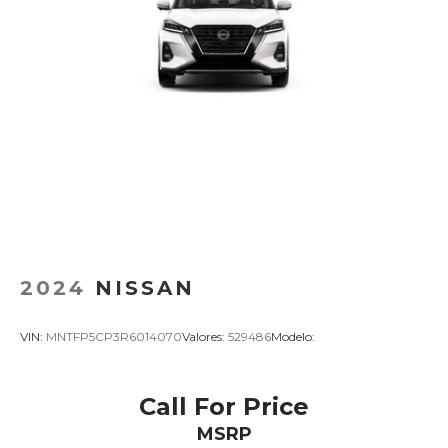
2024
NISSAN
VIN:
MNTFP5CP3R6014070
Valores:
529486
Modelo:
Call For Price
MSRP