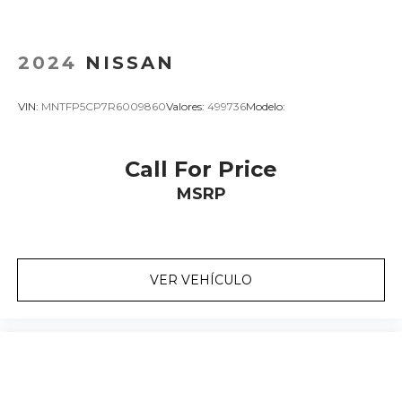
2024
NISSAN
VIN:
MNTFP5CP7R6009860
Valores:
499736
Modelo:
Call For Price
MSRP
VER VEHÍCULO