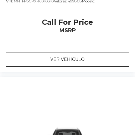
VIN:
MNTFP5CPXR6010310
Valores:
499808
Modelo:
Call For Price
MSRP
VER VEHÍCULO