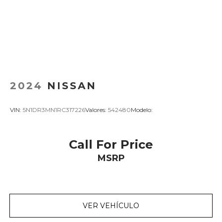
2024
NISSAN
VIN:
5N1DR3MN1RC317226
Valores:
542480
Modelo:
Call For Price
MSRP
VER VEHÍCULO