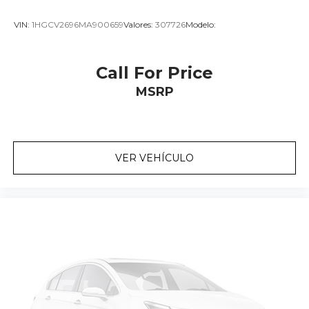
VIN:
1HGCV2696MA900659
Valores:
307726
Modelo:
Call For Price
MSRP
VER VEHÍCULO