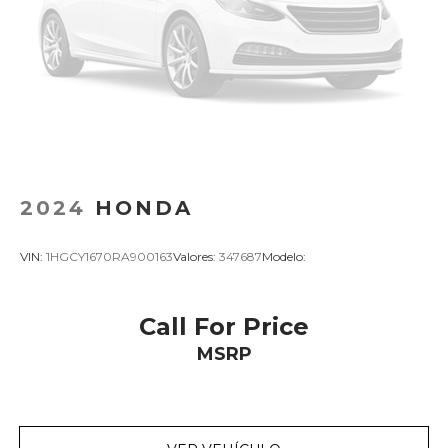
2024
HONDA
VIN:
1HGCY1670RA900163
Valores:
347687
Modelo:
Call For Price
MSRP