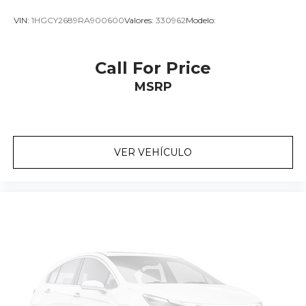
VIN:
1HGCY2689RA900600
Valores:
330962
Modelo:
Call For Price
MSRP
VER VEHÍCULO