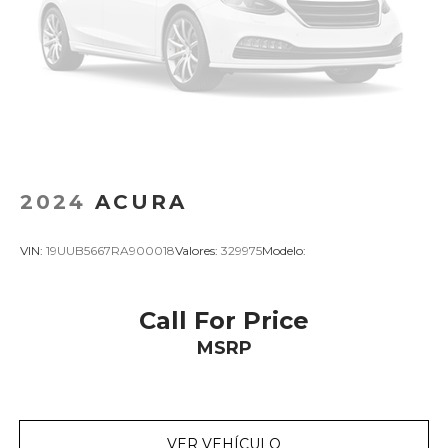
2024
ACURA
VIN:
19UUB5667RA900018
Valores:
329975
Modelo:
Call For Price
MSRP
VER VEHÍCULO