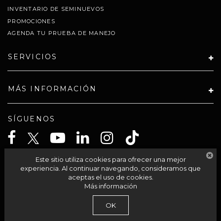
INVENTARIO DE SEMINUEVOS
PROMOCIONES
AGENDA TU PRUEBA DE MANEJO
SERVICIOS
MÁS INFORMACIÓN
SÍGUENOS
Este sitio utiliza cookies para ofrecer una mejor
CELTA SOLUCIONES SA PI DE CV
experiencia. Al continuar navegando, consideramos que
aceptas el uso de cookies.
Más información
| Grupo Autocom
|
Av Acueducto 95-int 201,
Morelia,
México,
México
58230
OK
| Llámanos:
800-711-2886
|
Contáctanos
|
Aviso de Privacidad
|
Mapa del sitio