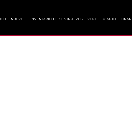
ICIO
NUEVOS
INVENTARIO DE SEMINUEVOS
VENDE TU AUTO
FINAN