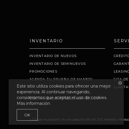
INVENTARIO
SERV
INVENTARIO DE NUEVOS
CRÉDIT
INVENTARIO DE SEMINUEVOS
GARANT
PROMOCIONES
LEASIN
AGENDA TU PRUEBA DE MANEJO
CITA DE
Este sitio utiliza cookies para ofrecer una mejor
LLANTA
experiencia. Al continuar navegando,
consideramos que aceptas el uso de cookies.
CELTA SOLUCIONES SA PI DE CV
Más información
OK
| Grupo Autocom
|
Av Acueducto 95-int 201,
Morelia,
México