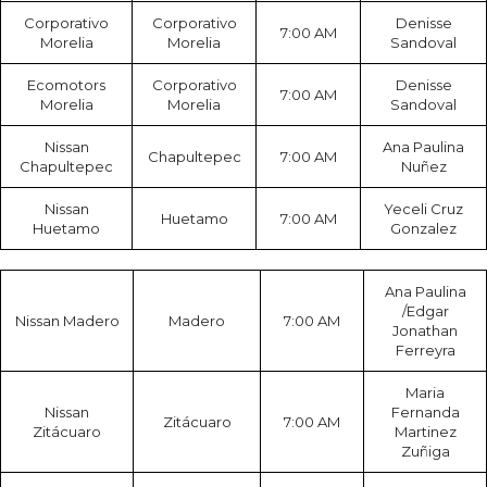
Corporativo
Corporativo
Denisse
7:00 AM
Morelia
Morelia
Sandoval
Ecomotors
Corporativo
Denisse
7:00 AM
Morelia
Morelia
Sandoval
Nissan
Ana Paulina
Chapultepec
7:00 AM
Chapultepec
Nuñez
Nissan
Yeceli Cruz
Huetamo
7:00 AM
Huetamo
Gonzalez
Ana Paulina
/Edgar
Nissan Madero
Madero
7:00 AM
Jonathan
Ferreyra
Maria
Nissan
Fernanda
Zitácuaro
7:00 AM
Zitácuaro
Martinez
Zuñiga