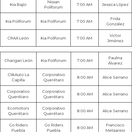
Nissan
Kia Bajío
7:00 AM
Jessica López
Poliforum
Frida
Kia Poliforum
Kia Poliforum
7:00 AM
González
Victor
CRAA León
Kia Poliforum
7:00 AM
Jiménez
Paulina
Changan León
Kia Poliforum
7:00 AM
Álvarez
ClikAuto La
Corporativo
8:00 AM
Alice Serrano
Capilla
Querétaro
Corporativo
Corporativo
8:00 AM
Alice Serrano
Querétaro
Querétaro
Ecomotors
Corporativo
8:00 AM
Alice Serrano
Querétaro
Querétaro
Go Riders
Go Riders
Francisco
8:00 AM
Puebla
Puebla
Melgarejo