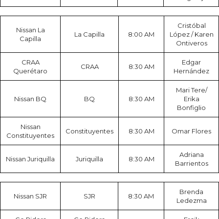
Cristóbal
Nissan La
La Capilla
8:00 AM
López / Karen
Capilla
Ontiveros
CRAA
Edgar
CRAA
8:30 AM
Querétaro
Hernández
Mari Tere/
Nissan BQ
BQ
8:30 AM
Erika
Bonfiglio
Nissan
Constituyentes
8:30 AM
Omar Flores
Constituyentes
Adriana
Nissan Juriquilla
Juriquilla
8:30 AM
Barrientos
Brenda
Nissan SJR
SJR
8:30 AM
Ledezma