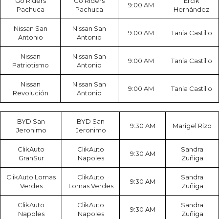
Go Riders
Go Riders
Ercik
9:00 AM
Pachuca
Pachuca
Hernández
Nissan San
Nissan San
9:00 AM
Tania Castillo
Antonio
Antonio
Nissan
Nissan San
9:00 AM
Tania Castillo
Patriotismo
Antonio
Nissan
Nissan San
9:00 AM
Tania Castillo
Revolución
Antonio
BYD San
BYD San
9:30 AM
Marigel Rizo
Jeronimo
Jeronimo
ClikAuto
ClikAuto
Sandra
9:30 AM
GranSur
Napoles
Zuñiga
ClikAuto Lomas
ClikAuto
Sandra
9:30 AM
Verdes
Lomas Verdes
Zuñiga
ClikAuto
ClikAuto
Sandra
9:30 AM
Napoles
Napoles
Zuñiga