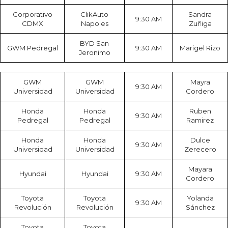
Corporativo
ClikAuto
Sandra
9:30 AM
CDMX
Napoles
Zuñiga
BYD San
GWM Pedregal
9:30 AM
Marigel Rizo
Jeronimo
GWM
GWM
Mayra
9:30 AM
Universidad
Universidad
Cordero
Honda
Honda
Ruben
9:30 AM
Pedregal
Pedregal
Ramirez
Honda
Honda
Dulce
9:30 AM
Universidad
Universidad
Zerecero
Mayara
Hyundai
Hyundai
9:30 AM
Cordero
Toyota
Toyota
Yolanda
9:30 AM
Revolución
Revolución
Sánchez
Toyota
Toyota