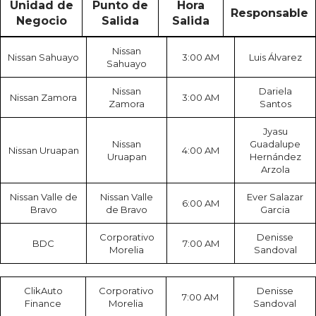
Unidad de
Punto de
Hora
Responsable
Negocio
Salida
Salida
Nissan
Nissan Sahuayo
3:00 AM
Luis Álvarez
Sahuayo
Nissan
Dariela
Nissan Zamora
3:00 AM
Zamora
Santos
Jyasu
Nissan
Guadalupe
Nissan Uruapan
4:00 AM
Uruapan
Hernández
Arzola
Nissan Valle de
Nissan Valle
Ever Salazar
6:00 AM
Bravo
de Bravo
Garcia
Corporativo
Denisse
BDC
7:00 AM
Morelia
Sandoval
ClikAuto
Corporativo
Denisse
7:00 AM
Finance
Morelia
Sandoval