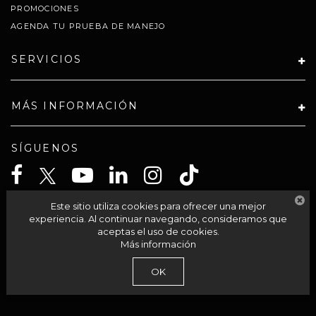
PROMOCIONES
AGENDA TU PRUEBA DE MANEJO
SERVICIOS
MÁS INFORMACIÓN
SÍGUENOS
Este sitio utiliza cookies para ofrecer una mejor
CELTA SOLUCIONES SA PI DE CV
experiencia. Al continuar navegando, consideramos que
aceptas el uso de cookies.
Más información
| Grupo Autocom
|
Av Acueducto 95-int 201,
Morelia,
México,
México
58230
OK
| Llámanos:
800-711-2886
|
Contáctanos
|
Aviso de Privacidad
|
Mapa del sitio