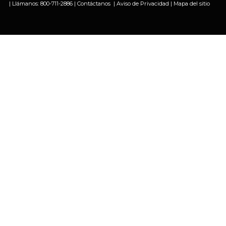
| Llámanos:
800-711-2886
|
Contáctanos
|
Aviso de Privacidad
|
Mapa del sitio