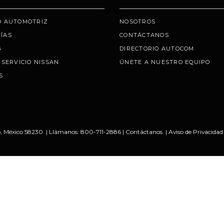
O AUTOMOTRIZ
NOSOTROS
ÍAS
CONTÁCTANOS
G
DIRECTORIO AUTOCOM
 SERVICIO NISSAN
ÚNETE A NUESTRO EQUIPO
S
,
México
58230
| Llámanos:
800-711-2886
|
Contáctanos
|
Aviso de Privacidad