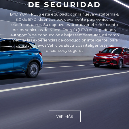
DE SEGURIDAD
BYD YUAN PLUS está equipado con la nueva Plataforma-E
3.0 de BYD, diseñada exclusivamente para vehículos
eléctricos puros. Su objetivo es promover el rendimiento
de los Vehículos de Nueva Energía (NEV) en seguridad y
autonomía de conducción a bajas temperaturas, así como
mejorar las experiencias de conducción inteligente, para
construir nuevos Vehíclos Eléctricos inteligentes más
eficientes y seguros
VER MÁS