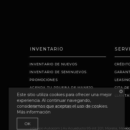
INVENTARIO
SERV
INVENTARIO DE NUEVOS
CRÉDIT
INVENTARIO DE SEMINUEVOS
GARANT
PROMOCIONES
LEASIN
AGENDA TU PRUEBA DE MANEJO
CITA DE
Este sitio utiliza cookies para ofrecer una mejor
LLANTA
experiencia. Al continuar navegando,
consideramos que aceptas el uso de cookies.
CELTA SOLUCIONES SA PI DE CV
Más información
OK
| Grupo Autocom
|
Av Acueducto 95-int 201,
Morelia,
México