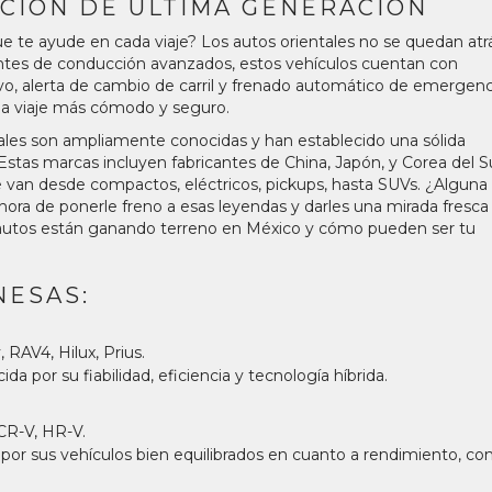
CIÓN DE ÚLTIMA GENERACIÓN
e te ayude en cada viaje? Los autos orientales no se quedan atr
entes de conducción avanzados, estos vehículos cuentan con
vo, alerta de cambio de carril y frenado automático de emergenc
ada viaje más cómodo y seguro.
ales son ampliamente conocidas y han establecido una sólida
Estas marcas incluyen fabricantes de China, Japón, y Corea del S
 van desde compactos, eléctricos, pickups, hasta SUVs. ¿Alguna
ora de ponerle freno a esas leyendas y darles una mirada fresca
 autos están ganando terreno en México y cómo pueden ser tu
NESAS:
 RAV4, Hilux, Prius.
da por su fiabilidad, eficiencia y tecnología híbrida.
 CR-V, HR-V.
or sus vehículos bien equilibrados en cuanto a rendimiento, con