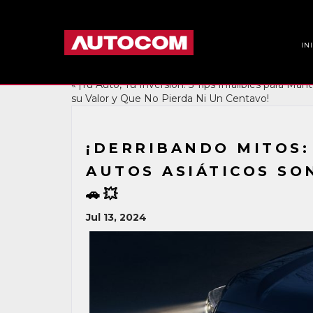
IN
«
¡Tu Auto, Tu Inversión: 5 Tips Infalibles para Man
su Valor y Que No Pierda Ni Un Centavo!
¡DERRIBANDO MITOS:
AUTOS ASIÁTICOS SO
🚗💥
Jul 13, 2024