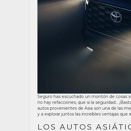
Seguro has escuchado un montón de cosas sobr
no hay refacciones, que si la seguridad… ¡Bast
autos provenientes de Asia son una de las mej
y a explorar juntos las increíbles ventajas que 
LOS AUTOS ASIÁTI