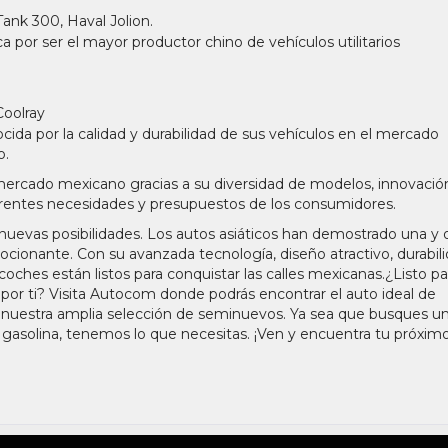
Tank 300, Haval Jolion.
por ser el mayor productor chino de vehículos utilitarios
oolray
ida por la calidad y durabilidad de sus vehículos en el mercado
o.
mercado mexicano gracias a su diversidad de modelos, innovació
ferentes necesidades y presupuestos de los consumidores.
 a nuevas posibilidades. Los autos asiáticos han demostrado una y 
ocionante. Con su avanzada tecnología, diseño atractivo, durabil
coches están listos para conquistar las calles mexicanas.¿Listo pa
or ti? Visita
Autocom
donde podrás encontrar el auto ideal de
 nuestra amplia selección de seminuevos. Ya sea que busques u
 gasolina, tenemos lo que necesitas. ¡Ven y encuentra tu próxim