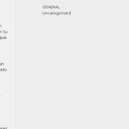
GENERAL
Uncategorized
n
r tu
 que
un
ilo.
r
eres