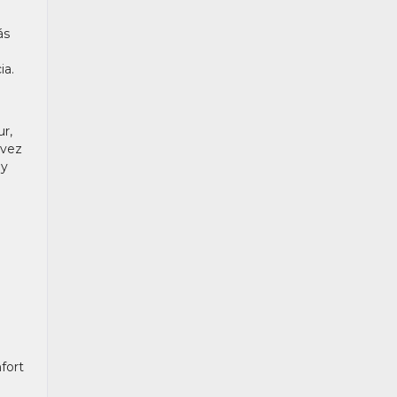
ás
ia.
ur,
 vez
 y
fort