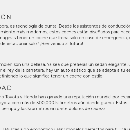
IÓN
 sobra, es tecnología de punta. Desde los asistentes de conducció
nimiento más modernos, estos coches están diseñados para hace
 imaginas tener un coche que frena solo en caso de emergencia,
uede estacionar solo? ¡Bienvenido al futuro!
también son una belleza. Ya sea que prefieras un sedán elegante, 
l rey de la carretera, hay un auto asiático que se adapta a tu est
iniendo lo que significa tener un coche con estilo.
DAD
mo Toyota y Honda han ganado una reputación mundial por crea
 Toyota con más de 300,000 kilómetros aún dando guerra. Estos
 tiempo y los kilómetros sin darte dolores de cabeza.
ja. ¿Buscas algo económico? Hay modelos perfectos para ti. ¿Qui