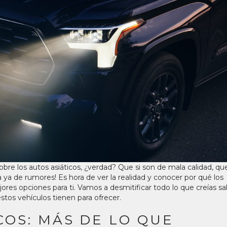
e los autos asiáticos, ¿verdad? Que si son de mala calidad, que
a ya de rumores! Es hora de ver la realidad y conocer por qué los
ores opciones para ti. Vamos a desmitificar todo lo que creías s
estos vehículos tienen para ofrecer.
COS: MÁS DE LO QUE