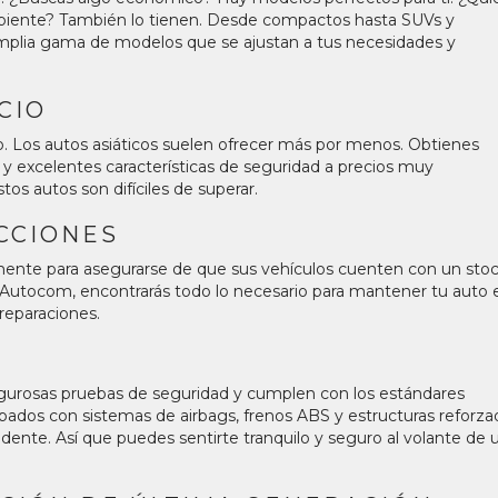
ambiente? También lo tienen. Desde compactos hasta SUVs y
amplia gama de modelos que se ajustan a tus necesidades y
CIO
io. Los autos asiáticos suelen ofrecer más por menos. Obtienes
o y excelentes características de seguridad a precios muy
tos autos son difíciles de superar.
CCIONES
amente para asegurarse de que sus vehículos cuenten con un sto
Autocom
, encontrarás todo lo necesario para mantener tu auto 
reparaciones.
E
rigurosas pruebas de seguridad y cumplen con los estándares
ados con sistemas de airbags, frenos ABS y estructuras reforza
ente. Así que puedes sentirte tranquilo y seguro al volante de 