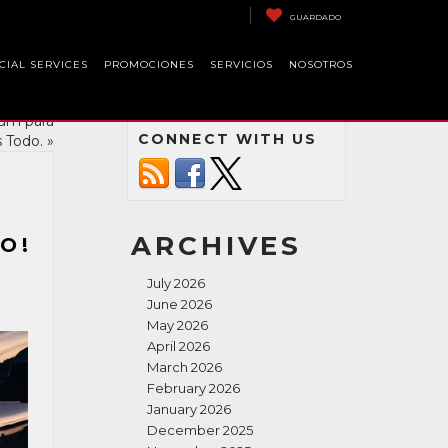
GUARDADO
CIAL SERVICES
PROMOCIONES
SERVICIOS
NOSOTROS
ium para
CONNECT WITH US
 Todo.
»
ARCHIVES
O!
July 2026
June 2026
May 2026
April 2026
March 2026
February 2026
January 2026
December 2025