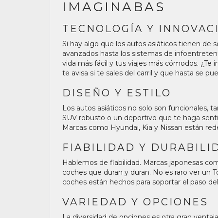
IMAGINABAS
TECNOLOGÍA Y INNOVAC
Si hay algo que los autos asiáticos tienen de
avanzados hasta los sistemas de infoentrete
vida más fácil y tus viajes más cómodos. ¿Te
te avisa si te sales del carril y que hasta se p
DISEÑO Y ESTILO
Los autos asiáticos no solo son funcionales, 
SUV robusto o un deportivo que te haga sentir e
Marcas como Hyundai, Kia y Nissan están redef
FIABILIDAD Y DURABILI
Hablemos de fiabilidad. Marcas japonesas co
coches que duran y duran. No es raro ver un
coches están hechos para soportar el paso del
VARIEDAD Y OPCIONES
La diversidad de opciones es otra gran venta