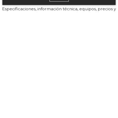
Especificaciones, información técnica, equipos, precios y
versiones del ACURA MDX, cotiza en línea en Grupo
Autocom
VER FICHA TÉCNICA
COTIZA AHORA