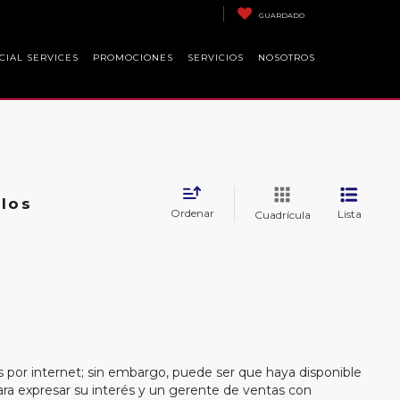
GUARDADO
CIAL SERVICES
PROMOCIONES
SERVICIOS
NOSOTROS
los
Ordenar
Lista
Cuadrícula
s por internet; sin embargo, puede ser que haya disponible
para expresar su interés y un gerente de ventas con