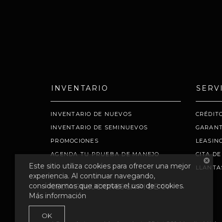
INVENTARIO
SERV
INVENTARIO DE NUEVOS
CRÉDIT
INVENTARIO DE SEMINUEVOS
GARANT
PROMOCIONES
LEASIN
AGENDA TU PRUEBA DE MANEJO
CITA DE
Este sitio utiliza cookies para ofrecer una mejor
LLANTA
experiencia. Al continuar navegando,
consideramos que aceptas el uso de cookies.
CELTA SOLUCIONES SA PI DE CV
Más información
OK