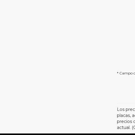
* Campo o
Los prec
placas, 
precios 
actual. 