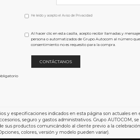
He
He leído y acepto el
Aviso de Privacidad
leído
y
acepto
Al hacer clic en esta casilla, acepto recibir llamadas y mensaj
el
persona o automatizados de Grupo Autocom al número que 
<a
consentimiento no es requesito para la compra.
href='/privacy.aspx'
target='_blank'>Aviso
de
CONTÁCTANOS
Privacidad</a>
bligatorio
ios y especificaciones indicados en esta página son actuales en 
accesorios, seguro y gastos administrativos. Grupo AUTOCOM, se r
de sus productos comunicándolo al cliente previo a la celebración
(Opciones, colores, versión y modelo pueden variar).