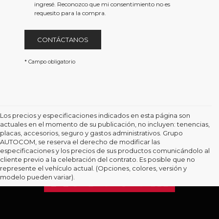
href='/privacy.aspx'
ingresé. Reconozco que mi consentimiento no es
target='_blank'>Aviso
requesito para la compra.
de
Privacidad</a>
CONTÁCTANOS
* Campo obligatorio
Los precios y especificaciones indicados en esta página son
actuales en el momento de su publicación, no incluyen: tenencias,
placas, accesorios, seguro y gastos administrativos. Grupo
AUTOCOM, se reserva el derecho de modificar las
especificaciones y los precios de sus productos comunicándolo al
cliente previo a la celebración del contrato. Es posible que no
represente el vehículo actual. (Opciones, colores, versión y
modelo pueden variar).