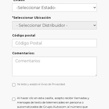
*Seleccionar Ubicación
Código postal
Comentarios:
He
He leído y acepto el
Aviso de Privacidad
leído
y
acepto
Al hacer clic en esta casilla, acepto recibir llamadas y
el
mensajes de texto de telemercadeo en persona o
<a
automatizados de Grupo Autocom al número que