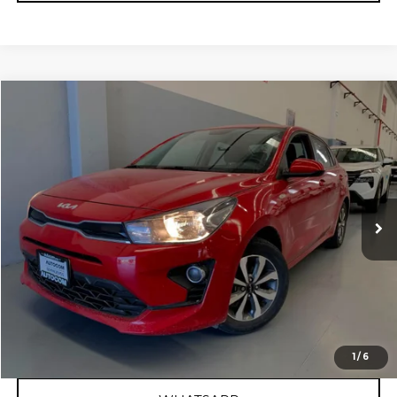
Comparar vehículo
2022
KIA RIO
LX TM
Nissan Autocom Querétaro La Capilla
Valores:
624317
Precio:
$255,800
55,267 km
Ext.
Int.
Disponible
RESERVAR AUTO
OBTÉN FINANCIAMIENTO
CLICK TO CALL
1
/
6