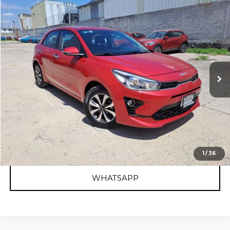
Comparar vehículo
2022
KIA RIO
EX TA
Nissan Autocom Querétaro Juriquilla
Valores:
615890
Precio:
$279,800
75,175 km
Ext.
Int.
Disponible
RESERVAR AUTO
OBTÉN FINANCIAMIENTO
CLICK TO CALL
1
/
36
WHATSAPP