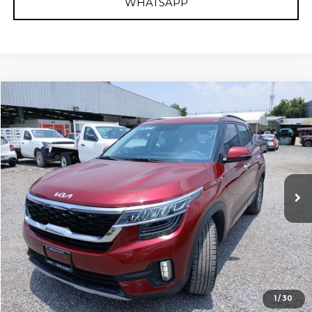
WHATSAPP
Comparar vehículo
2022
KIA SELTOS
SX
Nissan Autocom San Juan del Río
Valores:
623007
Precio:
$364,400
36,033 km
Ext.
Int.
Reservado
LISTA DE ESPERA
BUSCA AUTOS SIMILARES
CLICK TO CALL
1
/
30