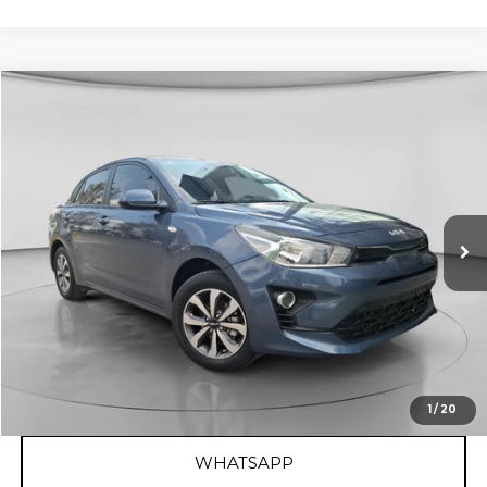
Comparar vehículo
2022
KIA RIO
LX TM
KIA Bajío
Valores:
432698
Precio:
$255,800
57,249 km
Ext.
Int.
Reservado
LISTA DE ESPERA
BUSCA AUTOS SIMILARES
CLICK TO CALL
1
/
20
WHATSAPP