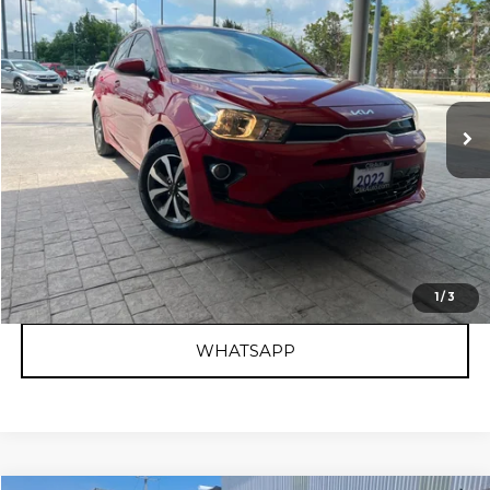
Clikauto Querétaro La Capilla
Valores:
621185
Precio:
$259,600
81,840 km
Ext.
Int.
Reservado
LISTA DE ESPERA
BUSCA AUTOS SIMILARES
CLICK TO CALL
1
/
3
WHATSAPP