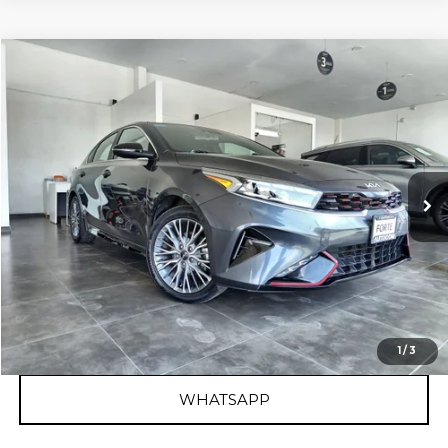
Comparar vehículo
2022
KIA FORTE
GT LINE
Nissan Autocom Querétaro La Capilla
Valores:
407185
Precio:
$350,500
63,238 km
Ext.
Int.
Reservado
LISTA DE ESPERA
BUSCA AUTOS SIMILARES
CLICK TO CALL
1
/
3
WHATSAPP