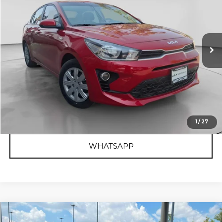
KIA Bajío
Valores:
416657
Precio:
$231,400
86,318 km
Ext.
Int.
Disponible
RESERVAR AUTO
OBTÉN FINANCIAMIENTO
CLICK TO CALL
1
/
27
WHATSAPP
Comparar vehículo
2022
KIA RIO
LX TA