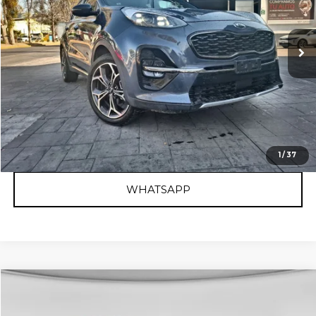
Valores:
398198
Precio:
$415,000
88,034 km
Ext.
Int.
Disponible
RESERVAR AUTO
OBTÉN FINANCIAMIENTO
CLICK TO CALL
1
/
37
WHATSAPP
Comparar vehículo
2022
KIA RIO
L TM