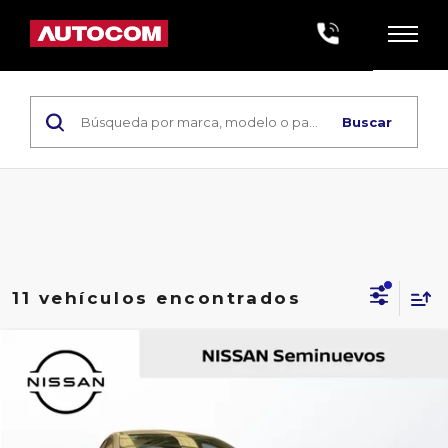
Buscar
11 vehículos encontrados
Comparar vehículo
2022
KIA FORTE
L IVT
Nissan Autocom Morelia Madero
Valores:
623449
Precio: