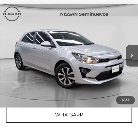
Comparar vehículo
2022
KIA RIO
LX TM
Clikauto Querétaro La Capilla
Valores:
622644
Precio:
$259,800
64,789 km
Ext.
Int.
Disponible
RESERVAR AUTO
OBTÉN FINANCIAMIENTO
CLICK TO CALL
1
/
22
WHATSAPP