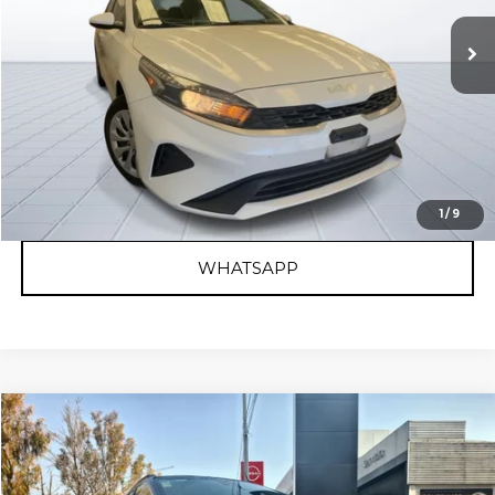
$262,900
93,386 km
Ext.
Int.
Disponible
RESERVAR AUTO
OBTÉN FINANCIAMIENTO
CLICK TO CALL
1
/
9
WHATSAPP
Comparar vehículo
2022
KIA SPORTAGE
SXL
KIA Bajío