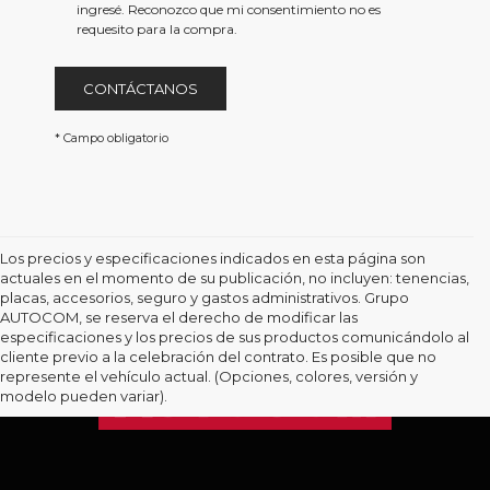
href='/privacy.aspx'
ingresé. Reconozco que mi consentimiento no es
target='_blank'>Aviso
requesito para la compra.
de
Privacidad</a>
CONTÁCTANOS
* Campo obligatorio
Los precios y especificaciones indicados en esta página son
actuales en el momento de su publicación, no incluyen: tenencias,
placas, accesorios, seguro y gastos administrativos. Grupo
AUTOCOM, se reserva el derecho de modificar las
especificaciones y los precios de sus productos comunicándolo al
cliente previo a la celebración del contrato. Es posible que no
represente el vehículo actual. (Opciones, colores, versión y
modelo pueden variar).