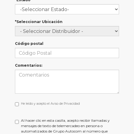
*Seleccionar Ubicación
Código postal
Comentarios:
He
He leído y acepto el
Aviso de Privacidad
leído
y
acepto
Al hacer clic en esta casilla, acepto recibir llamadas y
el
mensajes de texto de telemercadeo en persona o
<a
automatizados de Grupo Autocom al número que