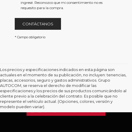
href='/privacy.aspx'
ingresé. Reconozco que mi consentimiento no es
target='_blank'>Aviso
requesito para la compra.
de
Privacidad</a>
CONTÁCTANOS
* Campo obligatorio
Los precios y especificaciones indicados en esta página son
actuales en el momento de su publicación, no incluyen: tenencias,
placas, accesorios, seguro y gastos administrativos. Grupo
AUTOCOM, se reserva el derecho de modificar las
especificaciones y los precios de sus productos comunicándolo al
cliente previo a la celebración del contrato. Es posible que no
represente el vehículo actual. (Opciones, colores, versión y
modelo pueden variar).