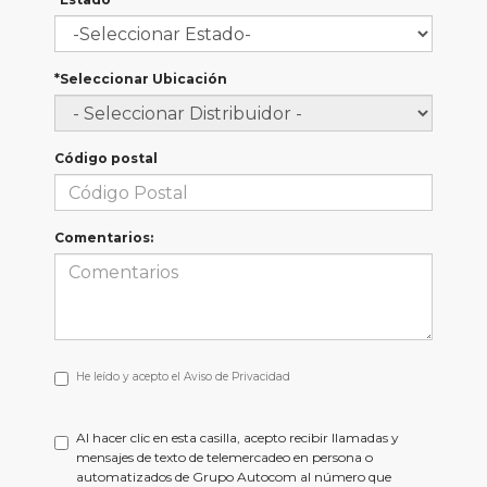
*Seleccionar Ubicación
Código postal
Comentarios:
He
He leído y acepto el
Aviso de Privacidad
leído
y
acepto
Al hacer clic en esta casilla, acepto recibir llamadas y
el
mensajes de texto de telemercadeo en persona o
<a
automatizados de Grupo Autocom al número que