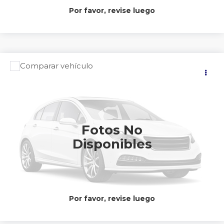
Por favor, revise luego
Comparar vehículo
2027
NISSAN
XTRAIL EXCLUSIVE 2
Precio:
ROW
llámanos para obtener el
Nissan Autocom Uruapan
precio
Valores:
617287
Ext.
Int.
Disponible
Fotos No
CONTACTAR UN ASESOR
Disponibles
CLICK TO CALL
Por favor, revise luego