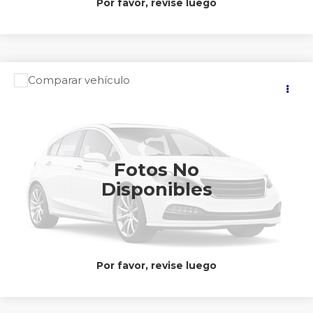
Por favor, revise luego
Comparar vehículo
2027
NISSAN
XTRAIL EXCLUSIVE 2
Precio:
ROW
llámanos para obtener el
Nissan Autocom Patriotismo
precio
Valores:
617241
Ext.
Int.
Disponible
Fotos No
CONTACTAR UN ASESOR
Disponibles
CLICK TO CALL
Por favor, revise luego