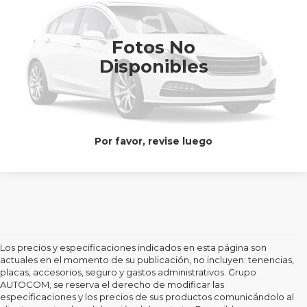
precio
Valores:
623842
Ext.
Int.
Disponible
Fotos No
CONTACTAR UN ASESOR
Disponibles
CLICK TO CALL
Por favor, revise luego
Los precios y especificaciones indicados en esta página son
actuales en el momento de su publicación, no incluyen: tenencias,
placas, accesorios, seguro y gastos administrativos. Grupo
AUTOCOM, se reserva el derecho de modificar las
especificaciones y los precios de sus productos comunicándolo al