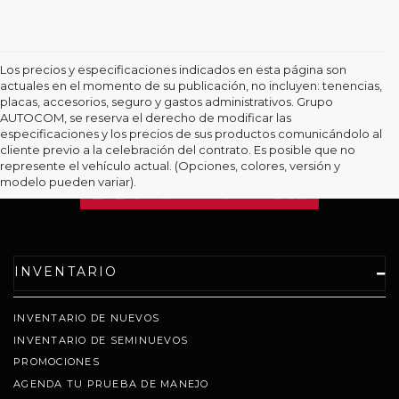
Los precios y especificaciones indicados en esta página son
actuales en el momento de su publicación, no incluyen: tenencias,
placas, accesorios, seguro y gastos administrativos. Grupo
AUTOCOM, se reserva el derecho de modificar las
especificaciones y los precios de sus productos comunicándolo al
cliente previo a la celebración del contrato. Es posible que no
represente el vehículo actual. (Opciones, colores, versión y
modelo pueden variar).
INVENTARIO
INVENTARIO DE NUEVOS
INVENTARIO DE SEMINUEVOS
PROMOCIONES
AGENDA TU PRUEBA DE MANEJO