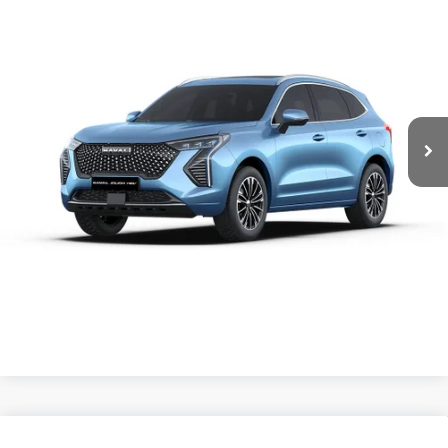
GWM Universidad
CONTACTAR UN ASESOR
Valores:
609339
Ext.
Int.
Disponible
CLICK TO CALL
Comparar vehículo
2025
GREAT WALL MOTORS
Precio: