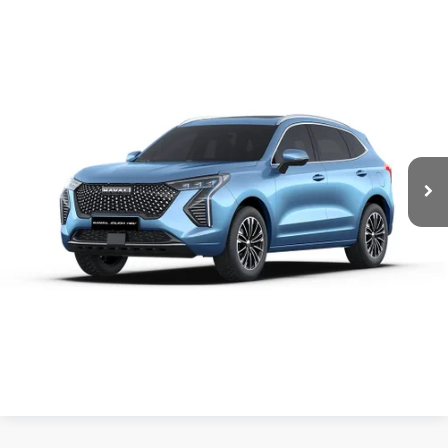
JOLION
HAVAL JOLION ICE LUXURY
$489,200
7DCT, 1.5 LTS. TURBO,4 CIL.
GWM Universidad
CONTACTAR UN ASESOR
Valores:
609341
Ext.
Int.
Disponible
CLICK TO CALL