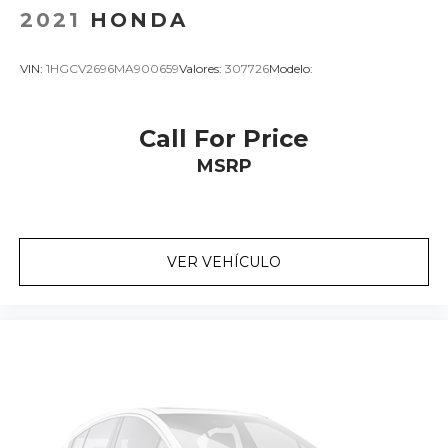
2021
HONDA
VIN:
1HGCV2696MA900659
Valores:
307726
Modelo:
Call For Price
MSRP
VER VEHÍCULO