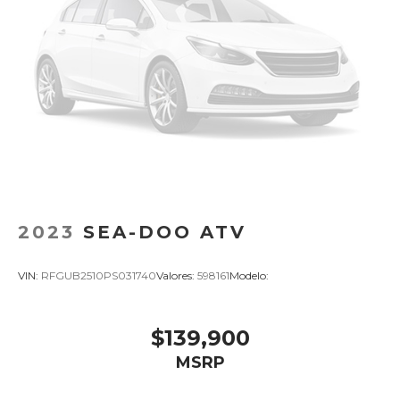
2023
SEA-DOO ATV
VIN:
RFGUB2510PS031740
Valores:
598161
Modelo:
$139,900
MSRP