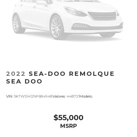
2022
SEA-DOO REMOLQUE
SEA DOO
VIN:
5KTWS1412NF684948
Valores:
448721
Modelo:
$55,000
MSRP