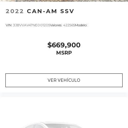
2022
CAN-AM SSV
VIN:
3JBVVAV47NE001205
Valores:
422565
Modelo:
$669,900
MSRP
VER VEHÍCULO