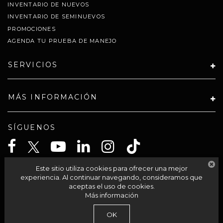
INVENTARIO DE NUEVOS
INVENTARIO DE SEMINUEVOS
PROMOCIONES
AGENDA TU PRUEBA DE MANEJO
SERVICIOS
MÁS INFORMACIÓN
SÍGUENOS
Este sitio utiliza cookies para ofrecer una mejor
CELTA SOLUCIONES SA PI DE CV
experiencia. Al continuar navegando, consideramos que
aceptas el uso de cookies.
Más información
| Grupo Autocom
|
Av Acueducto 95-int 201,
Morelia,
México,
México
58230
OK
| Llámanos:
800-711-2886
|
Contáctanos
|
Aviso de Privacidad
|
Mapa del sitio