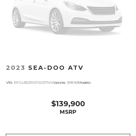
2023
SEA-DOO ATV
VIN:
RFGUB2510PS031740
Valores:
598161
Modelo:
$139,900
MSRP