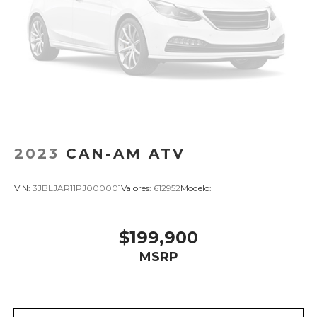
2023
CAN-AM ATV
VIN:
3JBLJAR11PJ000001
Valores:
612952
Modelo:
$199,900
MSRP