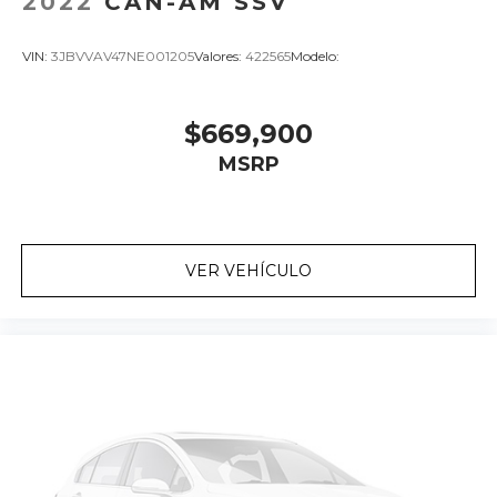
2022
CAN-AM SSV
VIN:
3JBVVAV47NE001205
Valores:
422565
Modelo:
$669,900
MSRP
VER VEHÍCULO