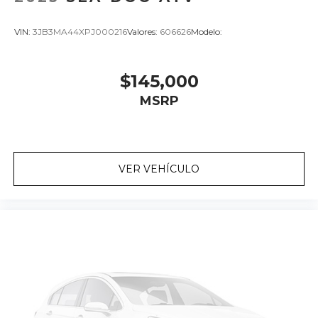
VIN:
3JB3MA44XPJ000216
Valores:
606626
Modelo:
$145,000
MSRP
VER VEHÍCULO