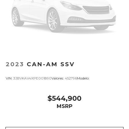
2023
CAN-AM SSV
VIN:
3JBVKAV4XPE001890
Valores:
452796
Modelo:
$544,900
MSRP