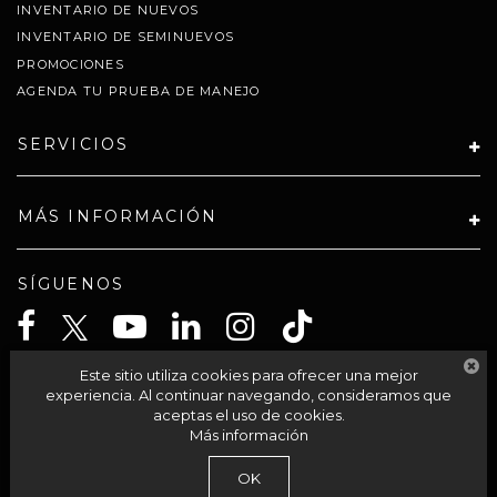
INVENTARIO DE NUEVOS
INVENTARIO DE SEMINUEVOS
PROMOCIONES
AGENDA TU PRUEBA DE MANEJO
SERVICIOS
MÁS INFORMACIÓN
SÍGUENOS
Este sitio utiliza cookies para ofrecer una mejor
CELTA SOLUCIONES SA PI DE CV
experiencia. Al continuar navegando, consideramos que
aceptas el uso de cookies.
Más información
| Grupo Autocom
|
Av Acueducto 95-int 201,
Morelia,
México,
México
58230
OK
| Llámanos:
800-711-2886
|
Contáctanos
|
Aviso de Privacidad
|
Mapa del sitio