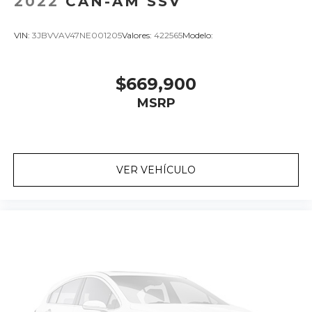
2022
CAN-AM SSV
VIN:
3JBVVAV47NE001205
Valores:
422565
Modelo:
$669,900
MSRP
VER VEHÍCULO