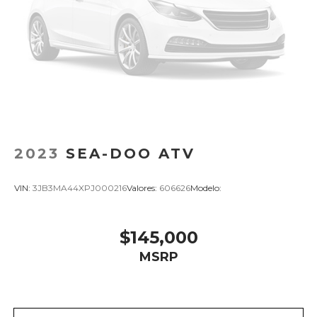
2023
SEA-DOO ATV
VIN:
3JB3MA44XPJ000216
Valores:
606626
Modelo:
$145,000
MSRP