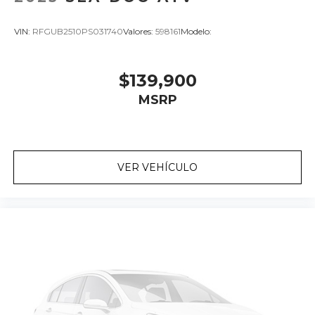
VIN:
RFGUB2510PS031740
Valores:
598161
Modelo:
$139,900
MSRP
VER VEHÍCULO