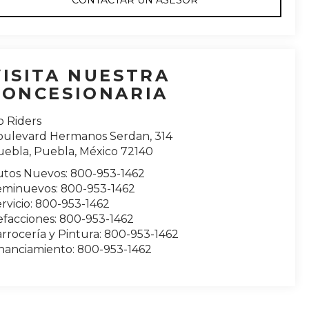
CONTACTAR UN ASESOR
VISITA NUESTRA
CONCESIONARIA
o Riders
oulevard Hermanos Serdan, 314
uebla
,
Puebla
, México
72140
utos Nuevos:
800-953-1462
eminuevos:
800-953-1462
rvicio:
800-953-1462
efacciones:
800-953-1462
rrocería y Pintura:
800-953-1462
inanciamiento:
800-953-1462