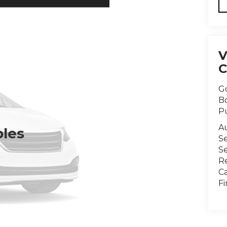
G
B
P
A
bles
S
Se
R
Ca
F