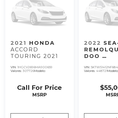
2021
HONDA
2022
SEA
ACCORD
REMOLQU
TOURING 2021
DOO
REMOLQU
VIN:
1HGCV2696MA900659
VIN:
5KTWS1412NF68
SEADOO M
Valores:
307726
Modelo:
Valores:
448721
Modelo
LATAM A 
Call For Price
$55,
MSRP
MSR