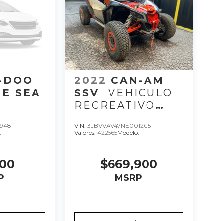
-DOO
2022
CAN-AM
E SEA
SSV
VEHICULO
RECREATIVO
E
MAV XRC 22, C 3,
4948
VIN:
3JBVVAV47NE001205
OVE I
CC 900, HP 200.
:
Valores:
422565
Modelo:
22
000
$669,900
P
MSRP