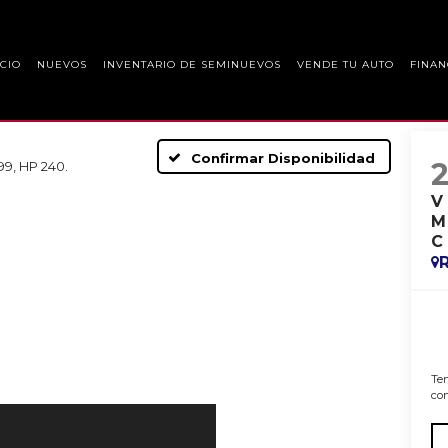
ICIO
NUEVOS
INVENTARIO DE SEMINUEVOS
VENDE TU AUTO
FINAN
Confirmar Disponibilidad
9, HP 240.
V
M
C
Ten
con