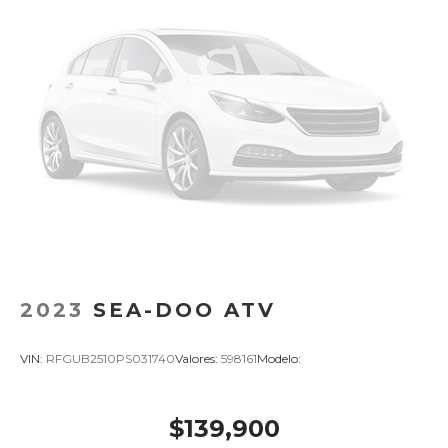
2023
SEA-DOO ATV
VIN:
RFGUB2510PS031740
Valores:
598161
Modelo:
$139,900