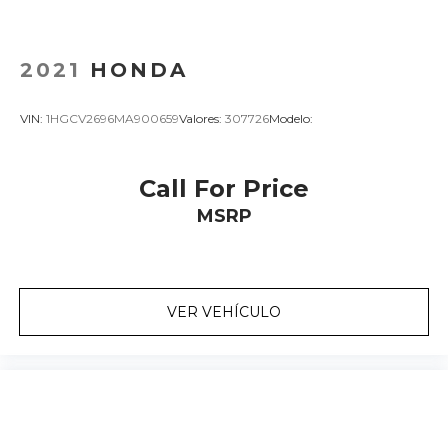
2021
HONDA
VIN:
1HGCV2696MA900659
Valores:
307726
Modelo:
Call For Price
MSRP
VER VEHÍCULO