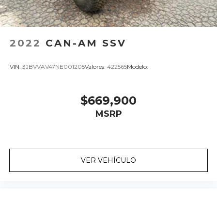
2022
CAN-AM SSV
VIN:
3JBVVAV47NE001205
Valores:
422565
Modelo:
$669,900
MSRP
VER VEHÍCULO