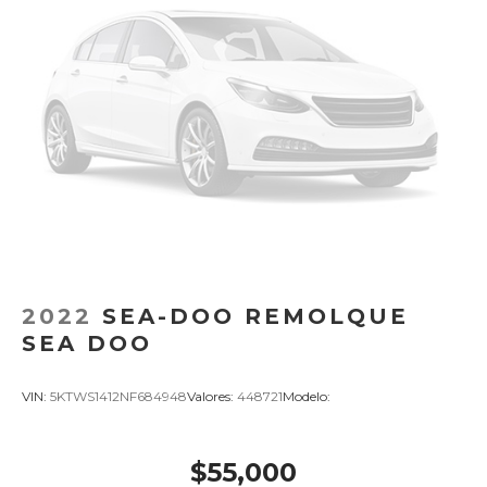
2022
SEA-DOO REMOLQUE
SEA DOO
VIN:
5KTWS1412NF684948
Valores:
448721
Modelo:
$55,000